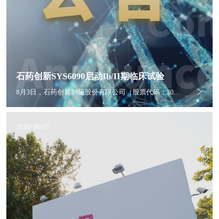
石药创新SYS6090启动Ib/II期临床试验
8月3日，石药创新制药股份有限公司（股票代码：300765.SZ）发布公告，其控股子公司石药集团巨石生物制药有限公司（以下简称“巨石生物”）已于近日启动一项评价SYS6090注射液联合治疗在晚期或转移性结直肠癌参与者中的安全性、耐受性及有效性的Ib/II期临床试验（SYS6090-008）。
2026/ 06/27