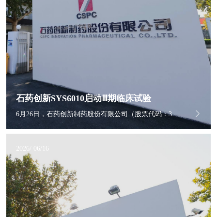
石药创新SYS6010启动Ⅲ期临床试验
6月26日，石药创新制药股份有限公司（股票代码：300765.SZ）发布公告，其控股子公司石药集团巨石生物制药有限公司（以下简称“巨石生物”）已于近日启动SYS6010联合恩朗苏拜单抗一线治疗驱动基因阴性PD-L1阳性的局部晚期或转移性非小细胞肺癌（NSCLC）的随机、开放、多中心、Ⅲ期临床试验。
2026/ 06/16